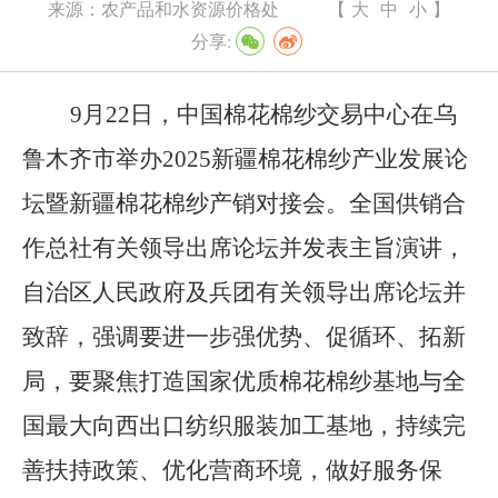
来源：
农产品和水资源价格处
【
大
中
小
】
分享:
9
月
22
日，中国棉花棉纱交易中心在乌
鲁木齐市举办
2025
新疆棉花棉纱产业发展
论
坛暨新疆棉花棉纱产销对接会
。全国供销合
作总社有关领导出席论坛并发表主旨演讲，
自治区人民政府及兵团有关领导出席论坛并
致辞，
强调
要进一步强优势、促循环、拓新
局，要聚焦打造国家优质棉花棉纱基地与全
国最大向西出口纺织服装加工基地，持续完
善扶持政策、优化营商环境，做好服务保