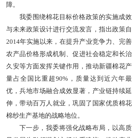
障。
我委围绕棉花目标
价格
政策的实施成效
与未来政策
设计
进行交流发言，指出
政策自
2014
年实施以来，在
提升产业竞争力、完善
农产品价格
形成
机制、
促进
社会稳定
和长治
久安
等方面发挥关键作用，推动新疆棉花产
量占全国比重超
90%
，质量达到近六年最
优，兵地市场融合成效显著，产业链持续延
伸，带动百万人就业，巩固了国家优质棉花
棉纱生产基地的战略地位。
下一步，我委将强化战略布局，以
高质