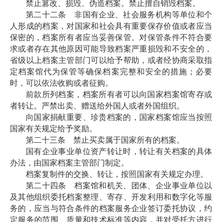
禁止篡改、损毁、伪造档案。禁止擅自销毁档案。
第二十二条 非国有企业、社会服务机构等单位和个
人形成的档案，对国家和社会具有重要保存价值或者应当
保密的，档案所有者应当妥善保管。对保管条件不符合要
求或者存在其他原因可能导致档案严重损毁和不安全的，
省级以上档案主管部门可以给予帮助，或者经协商采取指
定档案馆代为保管等确保档案完整和安全的措施；必要
时，可以依法收购或者征购。
前款所列档案，档案所有者可以向国家档案馆寄存或
者转让。严禁出卖、赠送给外国人或者外国组织。
向国家捐献重要、珍贵档案的，国家档案馆应当按照
国家有关规定给予奖励。
第二十三条 禁止买卖属于国家所有的档案。
国有企业事业单位资产转让时，转让有关档案的具体
办法，由国家档案主管部门制定。
档案复制件的交换、转让，按照国家有关规定办理。
第二十四条 档案馆和机关、团体、企业事业单位以
及其他组织委托档案整理、寄存、开发利用和数字化等服
务的，应当与符合条件的档案服务企业签订委托协议，约
定服务的范围、质量和技术标准等内容，并对受托方进行