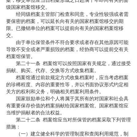
案，移交单位应当自档案形成之日起满十年即向有关的县
级国家档案馆移交。
经同级档案主管部门检查和同意，专业性较强或者需
要保密的档案，可以延长向有关的国家档案馆移交的期
限。已撤销单位的档案可以提前向有关的国家档案馆移
交。
由于单位保管条件不符合要求或者存在其他原因可能
导致不安全或者严重损毁的档案，经协商可以提前交有关
档案馆保管。
第二十一条
档案馆可以按照国家有关规定，通过接受
捐献、购买、代存、交换等方式收集档案。
档案馆通过前款规定方式收集档案时，应当考虑档案
的珍稀程度、内容的重要性等，并以书面协议形式约定相
关方的权利和义务，明确相关档案利用条件。
国家鼓励单位和个人将属于其所有的对国家和社会具
有重要保存价值的档案捐献给国家档案馆。国家档案馆应
当维护捐献者的合法权益。
第二十二条
档案馆应当对所保管的档案采取下列管理
措施：
（一）建立健全科学的管理制度和查阅利用规范，制