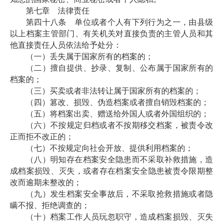
第七章 法律责任
第四十八条 单位或者个人有下列行为之一，由县级
以上档案主管部门、有关机关对直接负责的主管人员和其
他直接责任人员依法给予处分：
（一）丢失属于国家所有的档案的；
（二）擅自提供、抄录、复制、公布属于国家所有的
档案的；
（三）买卖或者非法转让属于国家所有的档案的；
（四）篡改、损毁、伪造档案或者擅自销毁档案的；
（五）将档案出卖、赠送给外国人或者外国组织的；
（六）不按规定归档或者不按期移交档案，被责令改
正而拒不改正的；
（七）不按规定向社会开放、提供利用档案的；
（八）明知存在档案安全隐患而不采取补救措施，造
成档案损毁、灭失，或者存在档案安全隐患被责令限期整
改而逾期未整改的；
（九）发生档案安全事故后，不采取抢救措施或者隐
瞒不报、拒绝调查的；
（十）档案工作人员玩忽职守，造成档案损毁、灭失