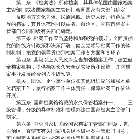
第二条
《档案法》所称档案，其具体范围由国家档案
主管部门或者国家档案主管部门会同国家有关部门确定。
反映地方文化习俗、民族风貌、历史人物、特色品牌
等的档案，其具体范围可以由省、自治区、直辖市档案主
管部门会同同级有关部门确定。
第三条
档案工作应当坚持和加强党的领导，全面贯彻
党的路线方针政策和决策部署，健全党领导档案工作的体
制机制，把党的领导贯彻到档案工作各方面和各环节。
第四条
县级以上人民政府应当加强档案工作，建立健
全档案机构，提供档案长久安全保管场所和设施，并将档
案事业发展经费列入本级预算。
机关、团体、企业事业单位和其他组织应当加强本单
位档案工作，履行档案工作主体责任，保障档案工作依法
开展。
第五条
国家档案馆馆藏的永久保管档案分一、二、三
级管理，分级的具体标准和管理办法由国家档案主管部门
制定。
第六条
中央国家机关经国家档案主管部门同意，省、
自治区、直辖市有关国家机关经本级档案主管部门同意，
可以制定本系统专业档案的具体管理制度和办法。