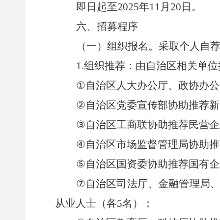
即日起至
2025
年
11
月
20
日。
六
、招募程序
（一）
组织
报名
。采取个人自
1.
组织推荐：由自治区相关单位
①
自治区
人大办公厅、政协办公
②
自治区党委宣传部
协助推荐
新
③
自治区工商联协助推荐民营企
④
自治区市场监督管理局协助推
⑤
自治区国资委协助推荐国有企
⑦
自治区
司法厅
、金融管理局
从业人士
（各
5
名
）；