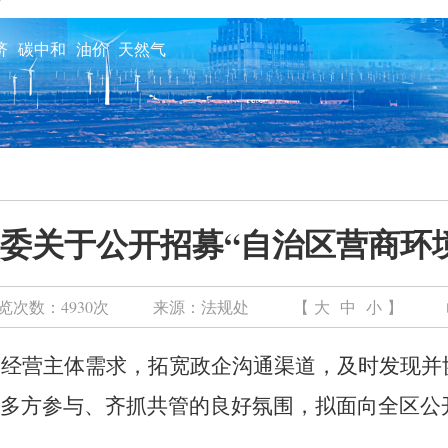
济
碳中和
油价
天然气
委关于公开招募“自治区营商环
览次数：
4930次
来源：
法规处
【
大
中
小
】
知经营主体需求，拓宽政企沟通渠道，及时发现
并
多方参与、齐抓共管的良好氛围，
拟
面向全区公