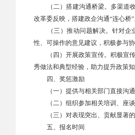
（二）
搭建沟通桥梁
。
多渠道
改革委
反映
，搭建政企沟通
“
连心桥
”
（三）推动问题解决。
针对企
性、可操作的意见建议
，积极参与协
（四）开展政策宣传。
积极宣
秀做法和典型经验，助力提升政策知
四
、
奖惩激励
（一）提供与相关部门直接沟
（二）组织参加相关培训、座
（三）对表现突出、贡献显著
五
、报名时间