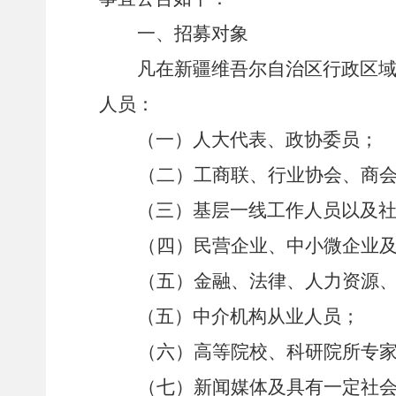
一、
招募对象
凡在
新疆维吾尔自治区行政区
人员
：
（一）人大代表、政协委员；
（二）
工商联、
行业协会、商
（三）
基层
一线
工作
人员以及
（
四
）民营企业、中小微企业
（
五
）金融、法律、人力资源
（五）
中介机构从业人员
；
（
六
）高等院校、科研院所专
（
七
）
新闻媒体及
具有一定社