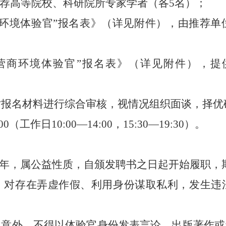
荐
高等院校、科研院所专家学者
（各
5
名
）
；
环境体验官
”
报名表》
（详见附件）
，由推荐单
营商环境体验官
”
报名表》
（详见附件），提
对报名材料进行综合审核，视情况组织面谈，择优
00
（工作日
10:00—14:00
，
1
5
:
3
0—
19
:
3
0
）。
年，属公益性质，
自颁发聘书之日起开始履职
，
，
对存在弄虚作假、利用身份谋取私利，
发生违
同意外，不得以体验官身份发表言论、出版著作或