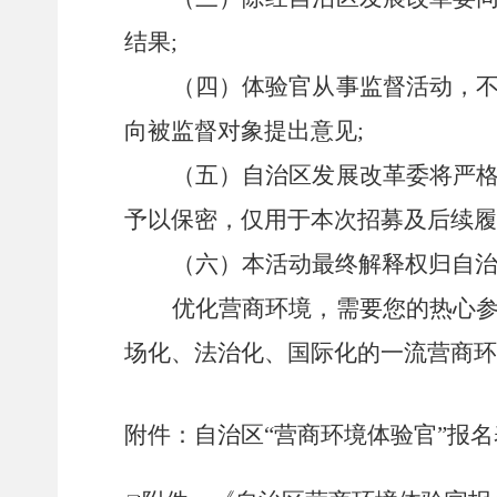
结果
;
（四）体验官从事监督活动，
向被监督对象提出意见
;
（
五
）
自治区发展改革委将严
予以保密，仅用于本次招募及后续履
（
六
）
本活动最终解释权归
自
优化营商环境
，需要您的热心
场化、法治化、国际化的一流营商环
附件：
自治区
“
营商环境体验官
”
报名