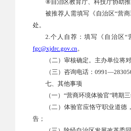
⑧
自治区教育厅、科技厅协助推
被推荐人
需
填写《自治区
“
营商
处。
2.
个人自荐：填写《自治区
“
fgc@xjdrc.gov.cn
。
（二）审核确定
。主办单位将
（三）咨询电话
：
0991—28305
七、其他事项
（一）
“
营商环境体验官
”
聘期
三
（二）体验官应恪守职业道德
告；
（三）除经自治区发展改革委