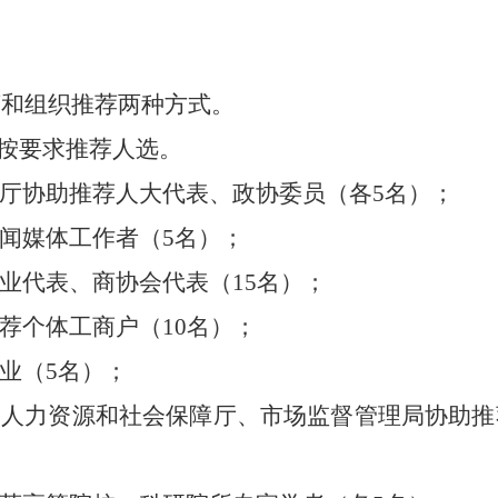
荐和组织推荐两种方式。
按要求
推荐人选
。
厅协助推荐人大代表、政协委员
（各
5
名）；
闻媒体工作者
（
5
名
）；
业代表、商协会代表（
15
名
）
；
荐个体工商户（
10
名
）
；
业（
5
名
）
；
、人力资源和社会保障厅、市场监督管理局协助推