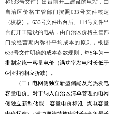
称
633
号文件
）出台前开工建设的电站，由
自治区价格主管部门按照
633
号文件核定
（校核）。
633
号文件出台后、
114
号文件出
台前开工建设的电站，由自治区价格主管部
门按经营期内弥补平均成本的原则，根据
633
号文件明确的成本参数规则
，
每
5
年为一
批制定统一容量电价（满功率发电时长低于
6
小时的相应折减）
。
（三）电网侧独立新型储能及光热发电
容量电价。
对于纳入自治区清单管理的电网
侧独立
新型储能，容量电价标准
=
煤电容量
电价标准
×
（满功率连续放电时长
÷
全年最长