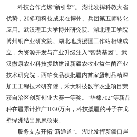
科技合作点燃
“
新引擎
”
。 湖北发挥科教大省
优势，
20
多项科技成果在博州、兵团第五师转化
应用。武汉理工大学博州研究院、湖北理工学院
博州铜产业研究院、湖北地质援疆工作站相继成
立，为资源开发与产业升级注入
“
智慧基因
”
。武
汉微康农业科技援助建设新疆农牧业益生菌产业
技术研究院，西帕食品获批疆内首家蛋制品精深
加工工程技术研究院，禾大科技数字农业项目荣
获自治区创新创业大赛一等奖。
“
华棉
702”
等新品
种在疆累计推广
1030
万亩，科技援疆的种子在戈
壁绿洲结出累累硕果。
服务支点开拓
“
新通道
”
。 湖北发挥新疆口岸