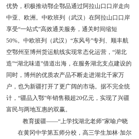
优势，积极推动鄂企鄂品通过阿拉山口口岸走向
中亚、欧洲。中欧班列（武汉）在阿拉山口口岸
享受
“
一站式
”
高效通关服务，通关时间缩短
50%
。中欧班列（武汉）
“
东风号
”
专列、顺丰航
空鄂州至博州货运航线实现常态化运营，
“
湖北
造
”“
湖北味道
”
借道出海，在服务湖北支点建设的
同时，博州的优质农产品不断走进湖北千家万
户，也为新疆打开了更广阔的市场。据不完全统
计，
“
疆品入鄂
”
年销售额超
20
亿元，实现了兴疆
富民与两地互惠的双赢。
教育援疆
——“上学找湖北老师”家喻户晓
在黄冈中学第五师分校，高三学生加林
·加尔