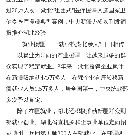
过
20
万人次，湖北
“
组团式
”
医疗援疆入选国家卫
健委医疗援疆典型案例，中央新疆办多次刊发简
报推介湖北经验。
就业援疆
——“就业找湖北亲人”口口相传
以就业为导向的产业援疆，让越来越多的群
众实现了稳定就业。
3
年来，湖北援疆企业累计
在新疆吸纳就业
5
万多人。在鄂企业有序转移新
疆就业人员
1.5
万多人，居全国第一，中央统战部
多次予以肯定。
除了在疆就业，湖北还积极推动新疆群众到
鄂就业创业。湖北省直机关和企事业单位定向招
录博州、兵团第五师
300
人在鄂就业。在鄂疆两