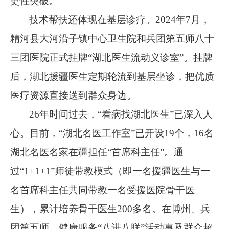
史性突破。
”
技术帮扶还体现在基层诊疗。
2024
年
7
月，
精河县大河沿子镇中心卫生院和兵团第五师八十
三团医院正式挂牌
“
湖北医生流动义诊室
”
。挂牌
后，湖北援疆医生定期轮流到基层坐诊，把优质
医疗资源直接送到群众身边。
26
年时间过去，
“
看病找湖北医生
”
已深入人
心。目前，
“
湖北名医工作室
”
已开设
19
个，
16
名
湖北名医名家在疆担任
“
首席科主任
”
。通
过
“1+1+1”
师徒带教模式（即一名援疆医生与一
名首席科主任共同带教一名受援医院骨干医
生），累计培养骨干医生
200
多名。在博州、兵
团第五师，健康服务
“
八进八联
”
活动惠及群众超