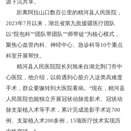
源下沉共享。
距离阿拉山口数百公里的精河县人民医院，
2023
年
7
月以来，湖北省第九批援疆医疗团队
以
“
院包科
”“
团队带团队
”“
师带徒
”
为核心模式，
聚焦心血管内科、神经中心、急诊科等
10
个重点
科室开展帮扶。
精河县人民医院院长刘旭来自湖北荆门市中
心医院，他介绍，以前遇到心脏介入这类高难度
手术，群众要辗转到大医院看病。
“
现在，精河县
人民医院也能独立开展冠状动脉造影术、冠状动
脉支架植入术等手术，累计完成造影手术近
700
例、支架植入术
200
多例，
15
项医疗技术实现历