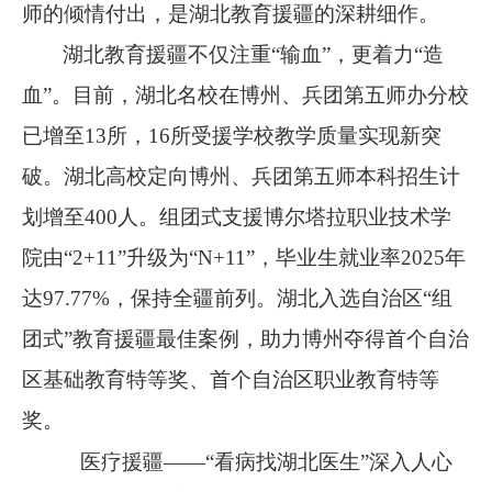
师的倾情付出，是湖北教育援疆的深耕细作。
湖北教育援疆不仅注重
“输血”，更着力“造
血”。目前，湖北名校在博州、兵团第五师办分校
已增至
13
所，
16
所受援学校教学质量实现新突
破。湖北高校定向博州、兵团第五师本科招生计
划增至
400
人。组团式支援博尔塔拉职业技术学
院由“
2+11
”升级为“
N+11
”，毕业生就业率
2025
年
达
97.77%
，保持全疆前列。湖北入选自治区“组
团式”教育援疆最佳案例，助力博州夺得首个自治
区基础教育特等奖、首个自治区职业教育特等
奖。
医疗援疆
——“看病找湖北医生”深入人心