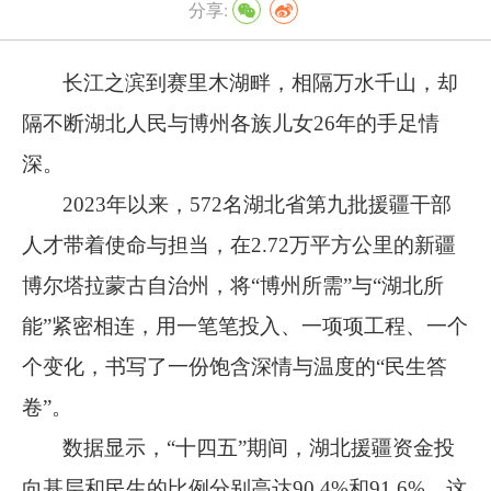
分享:
长江之滨到赛里木湖畔，相隔万水千山，却
隔不断湖北人民与博州各族儿女
26
年的手足情
深。
2023
年以来，
572
名湖北省第九批援疆干部
人才带着使命与担当，在
2.72
万平方公里的新疆
博尔塔拉蒙古自治州，将
“
博州所需
”
与
“
湖北所
能
”
紧密相连，用一笔笔投入、一项项工程、一个
个变化，书写了一份饱含深情与温度的
“
民生答
卷
”
。
数据显示，
“
十四五
”
期间，湖北援疆资金投
向基层和民生的比例分别高达
90.4%
和
91.6%
，这