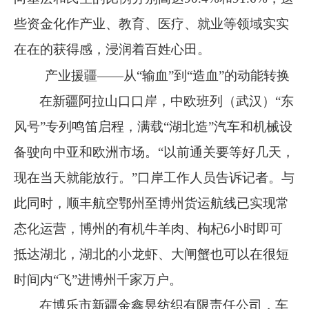
些资金化作产业、教育、医疗、就业等领域实实
在在的获得感，浸润着百姓心田。
产业援疆
——从“输血”到“造血”的动能转换
在新疆阿拉山口口岸，中欧班列（武汉）
“
东
风号
”
专列鸣笛启程，满载
“
湖北造
”
汽车和机械设
备驶向中亚和欧洲市场。
“
以前通关要等好几天，
现在当天就能放行。
”
口岸工作人员告诉记者。与
此同时，顺丰航空鄂州至博州货运航线已实现常
态化运营，博州的有机牛羊肉、枸杞
6
小时即可
抵达湖北，湖北的小龙虾、大闸蟹也可以在很短
时间内
“
飞
”
进博州千家万户。
在博乐市新疆金鑫昱纺织有限责任公司，车