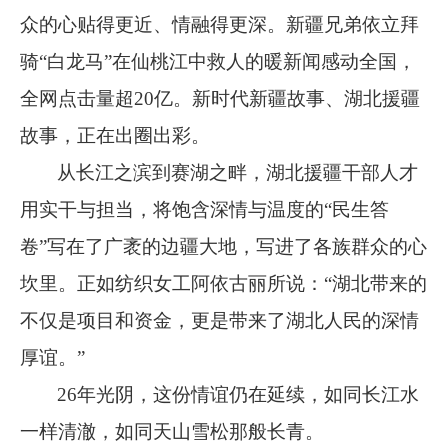
众的心贴得更近、情融得更深。新疆兄弟依立拜
骑
“
白龙马
”
在仙桃江中救人的暖新闻感动全国，
全网点击量超
20
亿。新时代新疆故事、湖北援疆
故事，正在出圈出彩。
从长江之滨到赛湖之畔，湖北援疆干部人才
用实干与担当，将饱含深情与温度的
“
民生答
卷
”
写在了广袤的边疆大地，写进了各族群众的心
坎里。正如纺织女工阿依古丽所说：
“
湖北带来的
不仅是项目和资金，更是带来了湖北人民的深情
厚谊。
”
26
年光阴，这份情谊仍在延续，如同长江水
一样清澈，如同天山雪松那般长青。