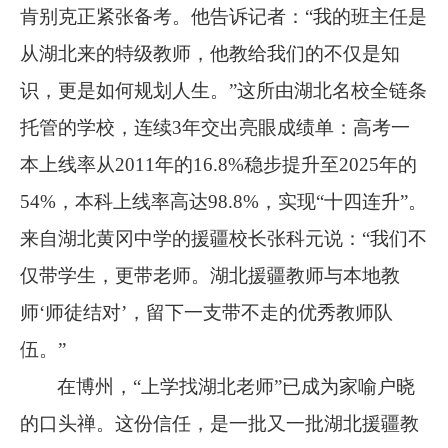
肯别克正紧张备考。他告诉记者：“我的班主任是
从湖北来的特级教师，他教给我们的不仅是知
识，更是如何规划人生。”这所由湖北名校全链条
托管的学校，连续
3
年交出亮眼成绩单：高考一
本上线率从
2011
年的
16.8%
稳步提升至
2025
年的
54%
，本科上线率高达
98.8%
，实现“十四连升”。
来自湖北黄冈中学的援疆校长张科元说：“我们不
仅带学生，更带老师。湖北援疆教师与本地教
师‘师徒结对’，留下一支带不走的优秀教师队
伍。”
在博州，
“上学找湖北老师”已成为家喻户晓
的口头禅。这份信任，是一批又一批湖北援疆教