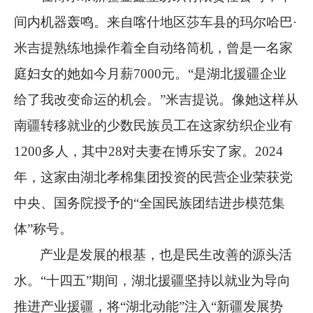
间内机器轰鸣。来自喀什地区莎车县的玛尔哈巴
·
米吉提熟练地操作着全自动络筒机，曾是一名家
庭妇女的她如今月薪
7000
元。
“
是湖北援疆企业
给了我改变命运的机会。
”
米吉提说。像她这样从
南疆转移就业的少数民族员工在这家纺织企业有
1200
多人，其中
28
对夫妻在博乐安了家。
2024
年，这家由湖北孝棉集团投资的民营企业荣获党
中央、国务院授予的
“
全国民族团结进步模范集
体
”
称号。
产业是发展的根基，也是民生改善的源头活
水。
“
十四五
”
期间，湖北援疆坚持以就业为导向
推进产业援疆，将
“
湖北动能
”
注入
“
新疆发展势