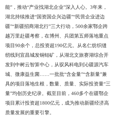
能
”
，推动
“
产业找湖北企业
”
深入人心。
3
年来，
湖北持续推进
“
国资国企兴边疆
”“
民营企业进边
疆
”“
新疆招商湖北行
”
三大行动，
500
余家鄂企跨
越万里赴疆考察，在博州、兵团第五师落地重点
项目
90
余个，总投资超
190
亿元。从名仁纺织缝
纫线到宜昌城发铜钼矿，从湖北文旅赛湖综合开
发到中树云智算中心，从驭风科电到沁疆源汽车
城、微康益生菌
……
一批批
“
含金量
”“
含新量
”
兼
具的项目落地生根，数量、质量、实际投资量
“
三
量
”
均创历史纪录。截至目前，
460
多个在疆鄂企
项目累计投资超
1800
亿元，成为推动新疆经济高
质量发展的重要引擎。