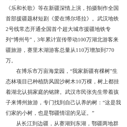
《乐和长歌》等在新疆深情上演，拍摄制作全国
首部援疆题材短剧《爱在博尔塔拉》。武汉地铁
2
号线常态开通全国首个超大城市援疆地铁专
列
“
博州号
”
，
3
年累计宣传带动
100
万湖北游客来
疆旅游，赛里木湖游客总量从
110
万增加到
770
万。
在博乐市万亩海棠园，
“
我家新疆有棵树
”
生
态林项目已种植防风固沙树木
10
万棵，树上都挂
着湖北认捐家庭的铭牌。武汉市民张先生带着孩
子来博州旅游，专门找到自己认养的树：
“
这是我
们家的小树，也是鄂疆情谊的见证。
”
从长江到边疆，从赛湖到东湖，鄂疆两地群