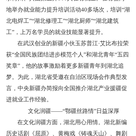
地举办就业能力提升培训活动
40
多场次，培训
“
湖
北电焊工
”“
湖北修理工
”“
湖北厨师
”“
湖北建筑
工
”
，上万名学员的就业技能显著提升。
在武汉创业的新疆小伙玉苏普江
·
艾比布拉荣
获
“
全国民族团结进步模范个人
”
和湖北青年
“
五四
奖章
”
，他的故事激励着更多新疆青年到湖北追
梦。为此，湖北省受邀在自治区现场会作典型发
言，中央新疆办简报向全国推介湖北产业援疆促
进就业工作经验。
文化润疆
——“鄂疆丝路情”日益深厚
在文化润疆方面，湖北用心用情。湖北新编
历史话剧《屈原》、黄梅戏《铸魂天山》、舞剧