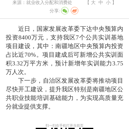
来源：
就业收入分配和消费处
【
大
中
小
】
分享:
近日，国家发展改革委下达中央预算内
投资
8400
万元，支持我区
7
个
公共实训基地
项目
建设，其中：南疆地区中央预算内投资
占比
近
70%
。项目建成后可新增公共实训面
积
3.32
万平方米，预计新增年实训能力
3.75
万人次。
下一步，自治区发展改革委将
推动
项目
尽快开工建设，提升我区特别是南疆地区公
共职业技能培训基础能力，为
实现
高质量充
分就业
提供支撑
。
扫一扫在手机打开当前页