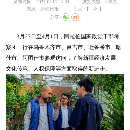
发布时间：
2024-04-07 17:04
浏览次数：
938次
来源：
新疆日报
【
大
中
小
】
分享:
3月27日至4月1日，阿拉伯国家政党干部考
察团一行在乌鲁木齐市、昌吉市、吐鲁番市、喀
什市、阿图什市参观访问，了解新疆经济发展、
文化传承、人权保障等方面取得的新进步。