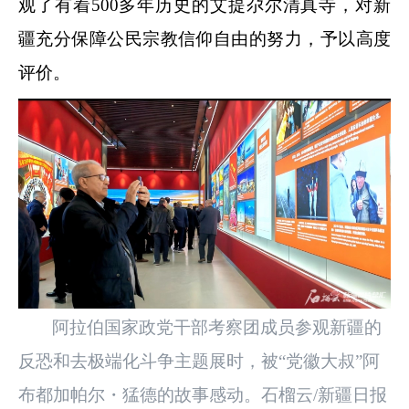
观了有着500多年历史的艾提尕尔清真寺，对新
疆充分保障公民宗教信仰自由的努力，予以高度
评价。
阿拉伯国家政党干部考察团成员参观新疆的
反恐和去极端化斗争主题展时，被“党徽大叔”阿
布都加帕尔・猛德的故事感动。石榴云/新疆日报