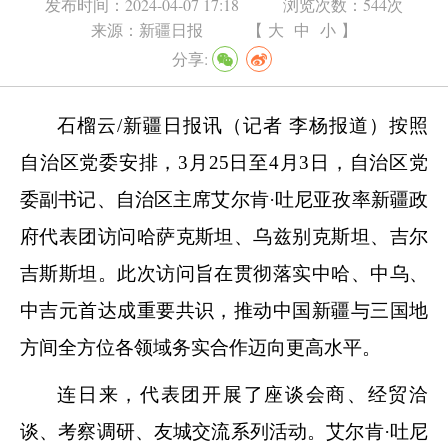
发布时间：
2024-04-07 17:18
浏览次数：
544次
来源：
新疆日报
【
大
中
小
】
分享:
石榴云/新疆日报讯（记者 李杨报道）按照
自治区党委安排，3月25日至4月3日，自治区党
委副书记、自治区主席艾尔肯·吐尼亚孜率新疆政
府代表团访问哈萨克斯坦、乌兹别克斯坦、吉尔
吉斯斯坦。此次访问旨在贯彻落实中哈、中乌、
中吉元首达成重要共识，推动中国新疆与三国地
方间全方位各领域务实合作迈向更高水平。
连日来，代表团开展了座谈会商、经贸洽
谈、考察调研、友城交流系列活动。艾尔肯·吐尼