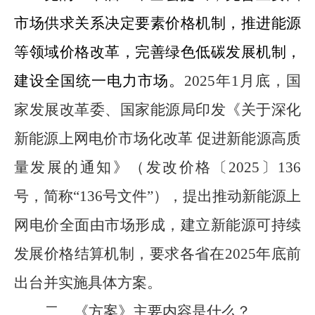
市场供求关系决定要素价格机制，推进能源
等领域价格改革，完善绿色低碳发展机制
，
建设全国统一电力市场。
2025
年
1
月底，国
家发展改革委、国家能源局印发《关于深化
新能源上网电价市场化改革 促进新能源高质
量发展的通知》（发改价格〔
2025
〕
136
号
，简称
“
136
号文件”），提出
推动新能源上
网电价
全面由市
场形成
，
建立
新能源
可持续
发展价格结算机制，
要求各省
在
2025
年底前
出台并实施具体方案。
二、《方案》主要内容是什么？