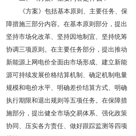
《
方案
》
包括基本原则、主要任务、保
障措施三部分内容。在基本原则部分，提出
坚持
市场化改革
、
坚持因地制宜
、坚持
统筹
协调
三
项原则。在主要任务部分，提出
推动
新能源上网电价全面由市场形成
、
建立新能
源可持续发展价格结算机制
、
确定机制电量
规模
和
电价水平
、
明确差价结算方式
、明确
执行期限和退出规则
等
五
项任务。在保障措
施部分，提出健全市场交易体系、强化
政策
协同
、压实各方责任、
做好跟踪监测
等
四
项