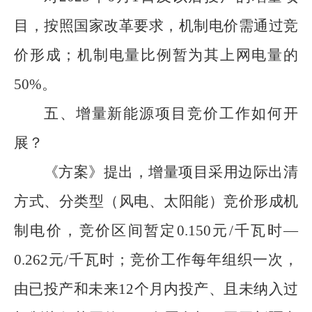
目
，
按照
国家
改革
要求
，
机制电价
需
通过竞
价形成
；
机制电量比例暂为其上网电量的
50%
。
五
、增量新能源项目竞价工作如何开
展？
《方案》提出，
增量项目
采用边际出清
方式、
分类型
（风电、太阳能）
竞价
形成
机
制电价
，
竞价区间暂定
0.15
0
元
/
千瓦时
—
0.262
元
/
千瓦时
；
竞价
工作每年组织一次，
由
已投产和未来
12
个月内投产、且未纳入过