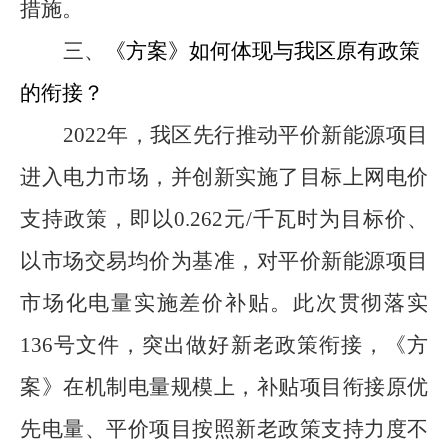
措施。
三、
《方案》如何体现与我区原有政策
的衔接
？
2022
年，我区先行
推动平价
新能源
项目
进入电力市场，并创新实施了目标上网电价
支持政策
，
即以
0.262
元
/
千瓦时为目标价、
以市场交易均价为基
准
，对平价新能源项目
市场化电量实施差价补贴
。
此次贯彻落实
136
号文件，
突出做好
新老政策衔接
，《方
案》在
机制电量规模上，补贴项目衔接原优
先电量
、
平价项目按照
新老政策支持力度不