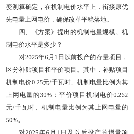
变
测算确定
，
在
机制电价水平上，衔接原优
先电量上网
电价，
确保改革平稳落地
。
四、
《方案》
提出的
机制电量规模
、机
制
电价水平
是多少
？
对
2025
年
6
月
1
日
以
前投产的存量项目
，
区分补贴项目和平价项目。其中，
补贴项目
机制电价
0.25
元
/
千瓦时、
机制电量比例
为
其
上网电量的
30%
；
平价项目
机制电价
0.262
元
/
千瓦时
、
机制电量比例为其上网电量的
50%
。
对
2025
年
6
月
1
日
及以后
投产的增量项