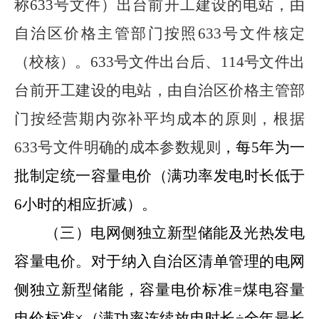
称
633
号文件
）出台前开工建设的电站，由
自治区价格主管部门按照
633
号文件核定
（校核）。
633
号文件出台后、
114
号文件出
台前开工建设的电站，由自治区价格主管部
门按经营期内弥补平均成本的原则，根据
633
号文件明确的成本参数规则
，
每
5
年为一
批制定统一容量电价（满功率发电时长低于
6
小时的相应折减）
。
（三）电网侧独立新型储能及光热发电
容量电价。
对于纳入自治区清单管理的电网
侧独立
新型储能，容量电价标准
=
煤电容量
电价标准
×
（满功率连续放电时长
÷
全年最长