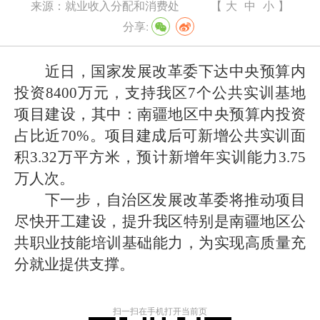
来源：
就业收入分配和消费处
【
大
中
小
】
分享:
近日，国家发展改革委下达中央预算内
投资
8400
万元，支持我区
7
个
公共实训基地
项目
建设，其中：南疆地区中央预算内投资
占比
近
70%
。项目建成后可新增公共实训面
积
3.32
万平方米，预计新增年实训能力
3.75
万人次。
下一步，自治区发展改革委将
推动
项目
尽快开工建设，提升我区特别是南疆地区公
共职业技能培训基础能力，为
实现
高质量充
分就业
提供支撑
。
扫一扫在手机打开当前页