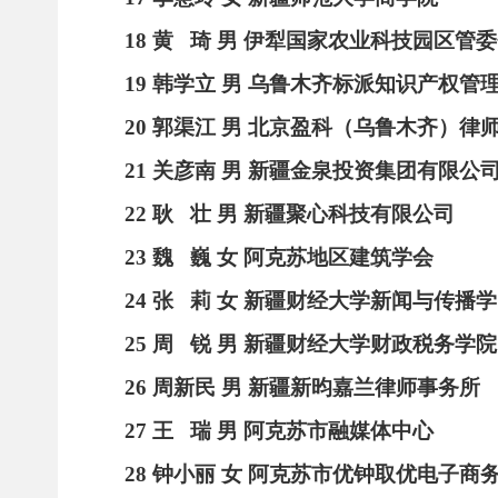
18
黄
琦
男
伊犁国家农业科技园区管委
19
韩学立
男
乌鲁木齐标派知识产权管
20
郭渠江
男
北京盈科（乌鲁木齐）律
21
关彦南
男
新疆金泉投资集团有限公
22
耿
壮
男
新疆聚心科技有限公司
23
魏
巍
女
阿克苏地区建筑学会
24
张
莉
女
新疆财经大学新闻与传播学
25
周
锐
男
新疆财经大学财政税务学院
26
周新民
男
新疆新昀嘉兰律师事务所
27
王
瑞
男
阿克苏市融媒体中心
28
钟小丽
女
阿克苏市优钟取优电子商