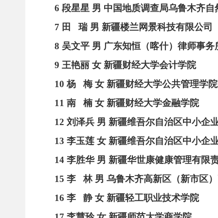
6
段星星
男
中国地质调查局乌鲁木齐自
7
田
瑞
男
新疆楼兰网景科技有限公司
8
吴文平
男
广东知恒（喀什）律师事务
9
王艳丽
女
新疆财经大学会计学院
10
杨
梅
女
新疆财经大学公共管理学院
11
南
楠
女
新疆财经大学金融学院
12
刘泽兵
男
新疆维吾尔自治区中小企
13
李玉莲
女
新疆维吾尔自治区中小企
14
李胜华
男
新疆华世康健康管理有限
15
李
林
男
乌鲁木齐高新区（新市区）
16
李
静
女
新疆轻工职业技术学院
17
李慧玲
女
新疆师范大学商学院