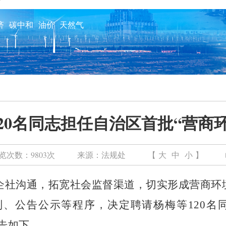
济
碳中和
油价
天然气
20名同志担任自治区首批“营商
览次数：
9803次
来源：
法规处
【
大
中
小
】
企社沟通，
拓宽
社会
监督渠道，
切实形成营商环
判、公告公示
等程序，决定聘
请
杨梅
等
120
名
告如下。