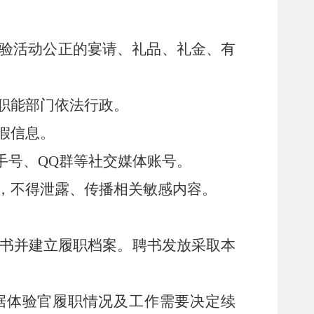
验活动公正的宴请、礼品、礼金、有
职能部门依法行政。
假信息。
手号、
QQ
群等社交媒体账号。
，不
得
泄露、传播相关敏感内容。
书
并建立
履职档案
。聘书发放采取本
据体验官履职情况及工作需要决定续