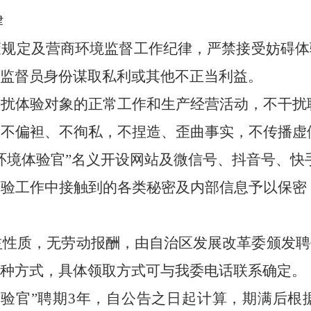
律
策规定及营商环境监督工作纪律，
严禁接受妨碍体
监督员身份谋取私利
或其他不正当利益
。
干
扰体验
对象的正常
工作和
生产经营活动，不干扰
，不偏袒、不徇私，不捏造、歪曲事实，不传播虚
环境体验官”名义开设网站及微信
号、抖音号、快
体验
工作中接触到的
各类
秘密
及内部
信息予以保密
益性质，无劳动报酬，由
自治区发展改革委
颁发聘
种方式，具体领取方式可与我委电话联系确定。
体验官
”
聘期
3
年，
自公告之日起计算，期满后根