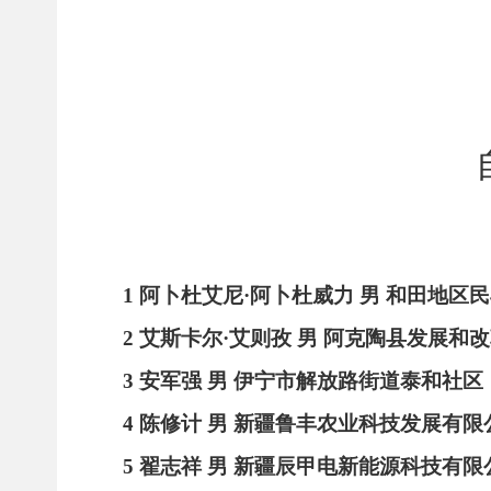
1
阿卜杜艾尼
·
阿卜杜威力
男
和田地区民
2
艾斯卡尔
·
艾则孜
男
阿克陶县发展和改
3
安军强
男
伊宁市解放路街道泰和社区
4
陈修计
男
新疆鲁丰农业科技发展有限
5
翟志祥
男
新疆辰甲电新能源科技有限