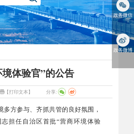
政务微信
政务微博
环境体验官”的公告
【打印文本】
分享:
境多方参与、齐抓共管的良好氛围，
同志
担任
自治区
首批
“
营商环境体验