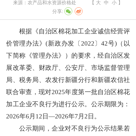
来源：
农产品和水资源价格处
【
大
中
小
】
分享:
根据《自治区棉花加工企业诚信经营评
价管理办法》
(
新政办发〔
2022
〕
42
号
)
（以
下简称《管理办法》）的要求，经自治区发
展改革委、财政厅、公安厅、市场监督管理
局、税务局、农发行新疆分行和新疆农信社
联合审查，现对
202
5
年度第
一
批自治区棉花
加工企业不良行为进行公示。公示期限为：
202
6
年
6
月
1
2
日
—202
6
年
7
月
2
日。
公示期间，企业对不良行为公示结果若