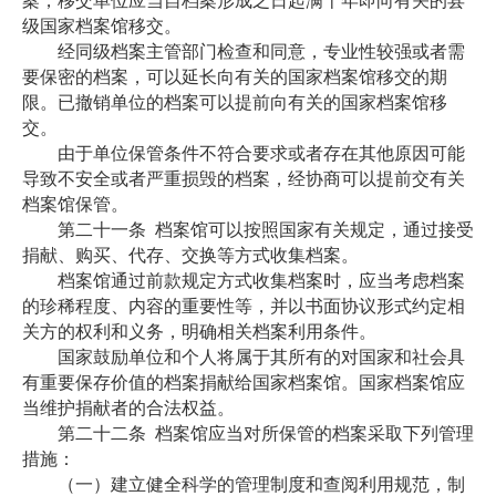
案，移交单位应当自档案形成之日起满十年即向有关的县
级国家档案馆移交。
经同级档案主管部门检查和同意，专业性较强或者需
要保密的档案，可以延长向有关的国家档案馆移交的期
限。已撤销单位的档案可以提前向有关的国家档案馆移
交。
由于单位保管条件不符合要求或者存在其他原因可能
导致不安全或者严重损毁的档案，经协商可以提前交有关
档案馆保管。
第二十一条
档案馆可以按照国家有关规定，通过接受
捐献、购买、代存、交换等方式收集档案。
档案馆通过前款规定方式收集档案时，应当考虑档案
的珍稀程度、内容的重要性等，并以书面协议形式约定相
关方的权利和义务，明确相关档案利用条件。
国家鼓励单位和个人将属于其所有的对国家和社会具
有重要保存价值的档案捐献给国家档案馆。国家档案馆应
当维护捐献者的合法权益。
第二十二条
档案馆应当对所保管的档案采取下列管理
措施：
（一）建立健全科学的管理制度和查阅利用规范，制