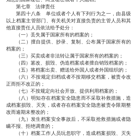
第七章 法律责任
第四十八条 单位或者个人有下列行为之一，由县级
以上档案主管部门、有关机关对直接负责的主管人员和其
他直接责任人员依法给予处分：
（一）丢失属于国家所有的档案的；
（二）擅自提供、抄录、复制、公布属于国家所有的
档案的；
（三）买卖或者非法转让属于国家所有的档案的；
（四）篡改、损毁、伪造档案或者擅自销毁档案的；
（五）将档案出卖、赠送给外国人或者外国组织的；
（六）不按规定归档或者不按期移交档案，被责令改
正而拒不改正的；
（七）不按规定向社会开放、提供利用档案的；
（八）明知存在档案安全隐患而不采取补救措施，造
成档案损毁、灭失，或者存在档案安全隐患被责令限期整
改而逾期未整改的；
（九）发生档案安全事故后，不采取抢救措施或者隐
瞒不报、拒绝调查的；
（十）档案工作人员玩忽职守，造成档案损毁、灭失