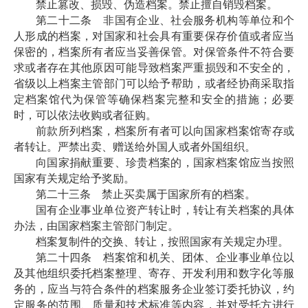
禁止篡改、损毁、伪造档案。禁止擅自销毁档案。
第二十二条 非国有企业、社会服务机构等单位和个
人形成的档案，对国家和社会具有重要保存价值或者应当
保密的，档案所有者应当妥善保管。对保管条件不符合要
求或者存在其他原因可能导致档案严重损毁和不安全的，
省级以上档案主管部门可以给予帮助，或者经协商采取指
定档案馆代为保管等确保档案完整和安全的措施；必要
时，可以依法收购或者征购。
前款所列档案，档案所有者可以向国家档案馆寄存或
者转让。严禁出卖、赠送给外国人或者外国组织。
向国家捐献重要、珍贵档案的，国家档案馆应当按照
国家有关规定给予奖励。
第二十三条 禁止买卖属于国家所有的档案。
国有企业事业单位资产转让时，转让有关档案的具体
办法，由国家档案主管部门制定。
档案复制件的交换、转让，按照国家有关规定办理。
第二十四条 档案馆和机关、团体、企业事业单位以
及其他组织委托档案整理、寄存、开发利用和数字化等服
务的，应当与符合条件的档案服务企业签订委托协议，约
定服务的范围、质量和技术标准等内容，并对受托方进行