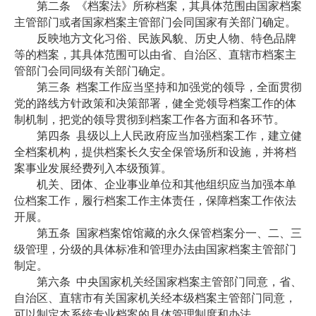
第二条
《档案法》所称档案，其具体范围由国家档案
主管部门或者国家档案主管部门会同国家有关部门确定。
反映地方文化习俗、民族风貌、历史人物、特色品牌
等的档案，其具体范围可以由省、自治区、直辖市档案主
管部门会同同级有关部门确定。
第三条
档案工作应当坚持和加强党的领导，全面贯彻
党的路线方针政策和决策部署，健全党领导档案工作的体
制机制，把党的领导贯彻到档案工作各方面和各环节。
第四条
县级以上人民政府应当加强档案工作，建立健
全档案机构，提供档案长久安全保管场所和设施，并将档
案事业发展经费列入本级预算。
机关、团体、企业事业单位和其他组织应当加强本单
位档案工作，履行档案工作主体责任，保障档案工作依法
开展。
第五条
国家档案馆馆藏的永久保管档案分一、二、三
级管理，分级的具体标准和管理办法由国家档案主管部门
制定。
第六条
中央国家机关经国家档案主管部门同意，省、
自治区、直辖市有关国家机关经本级档案主管部门同意，
可以制定本系统专业档案的具体管理制度和办法。