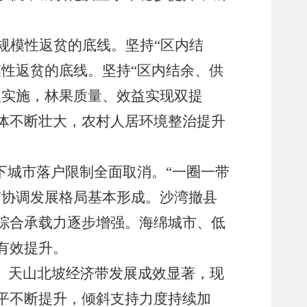
规模性返贫的底线。坚持
“
区内结
模性返贫的底线。坚持
“
区内结余、供
入实施，林果质量、效益实现双提
体不断壮大
，
农村人居环境整治提升
下城市落户限制全面取消。
“
一圈一带
市协调发展格局基本形成。沙湾撤县
综合承载力逐步增强。海绵城市、低
有效提升。
。
天山北坡经济带发展成效显著，
现
平不断提升，
倾斜支持力度持续加