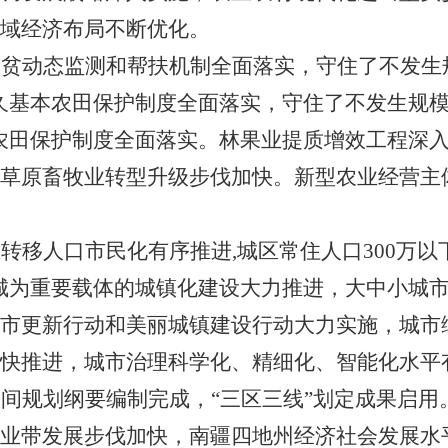
域经济布局不断优化。
返贫动态监测和帮扶机制全面落实，守住了不发生
久基本农田保护制度全面落实
，
守住了不发生规
农田保护制度全面落实
。
林果业提质增效工程深
草原畜牧业转型升级步伐加快。新型农业经营主
业转移人口市民化有序推进
,
城区常住人口
300
万以
城为重要载体的城镇化建设大力推进，大中小城
市更新行动和美丽城镇建设行动大力实施，城市
快推进，城市治理科学化、精细化、智能化水平
空间规划纲要编制完成，
“
三区三线
”
划定成果启用
业带发展步伐加快
，
南疆四地州经济社会发展水