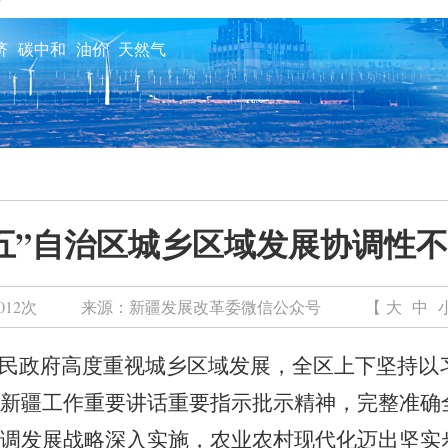
济
碳中和
油价
天然气
五”自治区城乡区域发展协调性
012次
来源：
新疆发展改革委微信公众号
【
大
中
民政府
高度重视城乡区域发展，全区上下
坚持以
新疆工作重要讲话重要指示批示精神，完整准确
调发展战略深入实施，农业农村现代化迈出坚实