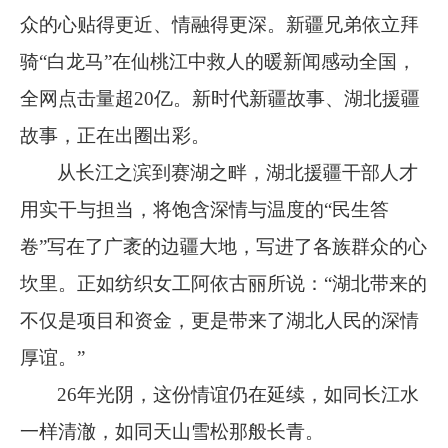
众的心贴得更近、情融得更深。新疆兄弟依立拜
骑
“
白龙马
”
在仙桃江中救人的暖新闻感动全国，
全网点击量超
20
亿。新时代新疆故事、湖北援疆
故事，正在出圈出彩。
从长江之滨到赛湖之畔，湖北援疆干部人才
用实干与担当，将饱含深情与温度的
“
民生答
卷
”
写在了广袤的边疆大地，写进了各族群众的心
坎里。正如纺织女工阿依古丽所说：
“
湖北带来的
不仅是项目和资金，更是带来了湖北人民的深情
厚谊。
”
26
年光阴，这份情谊仍在延续，如同长江水
一样清澈，如同天山雪松那般长青。