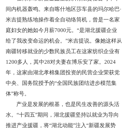
间内机器轰鸣。来自喀什地区莎车县的玛尔哈巴
·
米吉提熟练地操作着全自动络筒机，曾是一名家
庭妇女的她如今月薪
7000
元。
“
是湖北援疆企业
给了我改变命运的机会。
”
米吉提说。像她这样从
南疆转移就业的少数民族员工在这家纺织企业有
1200
多人，其中
28
对夫妻在博乐安了家。
2024
年，这家由湖北孝棉集团投资的民营企业荣获党
中央、国务院授予的
“
全国民族团结进步模范集
体
”
称号。
产业是发展的根基，也是民生改善的源头活
水。
“
十四五
”
期间，湖北援疆坚持以就业为导向
推进产业援疆，将
“
湖北动能
”
注入
“
新疆发展势