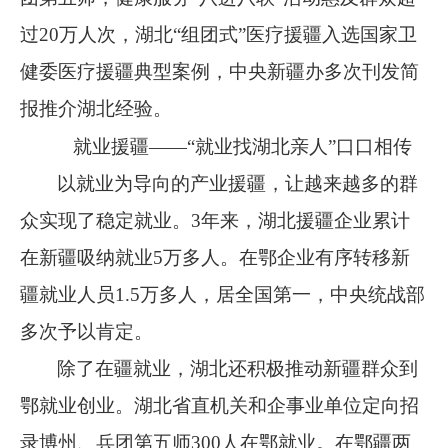
过
20
万人次，湖北
“
组团式
”
医疗援疆入选国家卫
健委医疗援疆典型案例，中央新疆办多次刊发简
报推介湖北经验。
就业援疆
——“就业找湖北亲人”口口相传
以就业为导向的产业援疆，让越来越多的群
众实现了稳定就业。
3
年来，湖北援疆企业累计
在新疆吸纳就业
5
万多人。在鄂企业有序转移新
疆就业人员
1.5
万多人，居全国第一，中央统战部
多次予以肯定。
除了在疆就业，湖北还积极推动新疆群众到
鄂就业创业。湖北省直机关和企事业单位定向招
录博州、兵团第五师
300
人在鄂就业。在鄂疆两