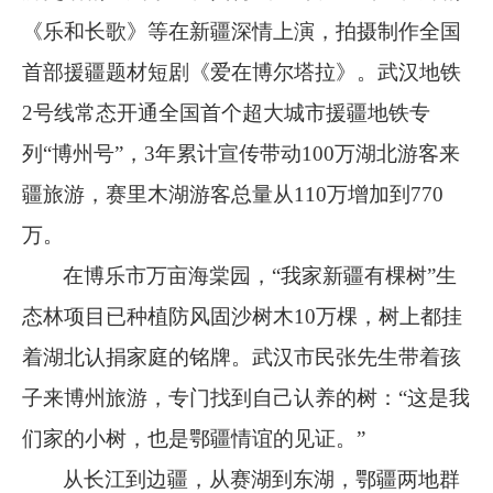
《乐和长歌》等在新疆深情上演，拍摄制作全国
首部援疆题材短剧《爱在博尔塔拉》。武汉地铁
2
号线常态开通全国首个超大城市援疆地铁专
列
“
博州号
”
，
3
年累计宣传带动
100
万湖北游客来
疆旅游，赛里木湖游客总量从
110
万增加到
770
万。
在博乐市万亩海棠园，
“
我家新疆有棵树
”
生
态林项目已种植防风固沙树木
10
万棵，树上都挂
着湖北认捐家庭的铭牌。武汉市民张先生带着孩
子来博州旅游，专门找到自己认养的树：
“
这是我
们家的小树，也是鄂疆情谊的见证。
”
从长江到边疆，从赛湖到东湖，鄂疆两地群