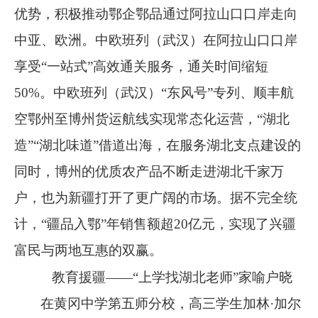
优势，积极推动鄂企鄂品通过阿拉山口口岸走向
中亚、欧洲。中欧班列（武汉）在阿拉山口口岸
享受
“
一站式
”
高效通关服务，通关时间缩短
50%
。中欧班列（武汉）
“
东风号
”
专列、顺丰航
空鄂州至博州货运航线实现常态化运营，
“
湖北
造
”“
湖北味道
”
借道出海，在服务湖北支点建设的
同时，博州的优质农产品不断走进湖北千家万
户，也为新疆打开了更广阔的市场。据不完全统
计，
“
疆品入鄂
”
年销售额超
20
亿元，实现了兴疆
富民与两地互惠的双赢。
教育援疆
——“上学找湖北老师”家喻户晓
在黄冈中学第五师分校，高三学生加林
·加尔