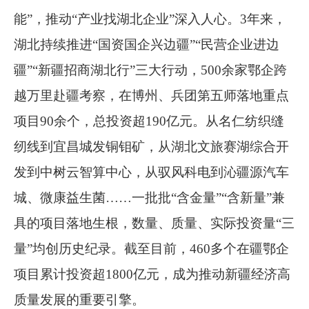
能
”
，推动
“
产业找湖北企业
”
深入人心。
3
年来，
湖北持续推进
“
国资国企兴边疆
”“
民营企业进边
疆
”“
新疆招商湖北行
”
三大行动，
500
余家鄂企跨
越万里赴疆考察，在博州、兵团第五师落地重点
项目
90
余个，总投资超
190
亿元。从名仁纺织缝
纫线到宜昌城发铜钼矿，从湖北文旅赛湖综合开
发到中树云智算中心，从驭风科电到沁疆源汽车
城、微康益生菌
……
一批批
“
含金量
”“
含新量
”
兼
具的项目落地生根，数量、质量、实际投资量
“
三
量
”
均创历史纪录。截至目前，
460
多个在疆鄂企
项目累计投资超
1800
亿元，成为推动新疆经济高
质量发展的重要引擎。