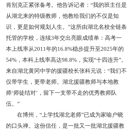
肯别克正紧张备考。他告诉记者：“我的班主任是
从湖北来的特级教师，他教给我们的不仅是知
识，更是如何规划人生。”这所由湖北名校全链条
托管的学校，连续
3
年交出亮眼成绩单：高考一
本上线率从
2011
年的
16.8%
稳步提升至
2025
年的
54%
，本科上线率高达
98.8%
，实现“十四连升”。
来自湖北黄冈中学的援疆校长张科元说：“我们不
仅带学生，更带老师。湖北援疆教师与本地教
师‘师徒结对’，留下一支带不走的优秀教师队
伍。”
在博州，
“上学找湖北老师”已成为家喻户晓
的口头禅。这份信任，是一批又一批湖北援疆教