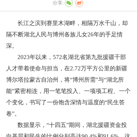
分享:
长江之滨到赛里木湖畔，相隔万水千山，却
隔不断湖北人民与博州各族儿女
26
年的手足情
深。
2023
年以来，
572
名湖北省第九批援疆干部
人才带着使命与担当，在
2.72
万平方公里的新疆
博尔塔拉蒙古自治州，将
“
博州所需
”
与
“
湖北所
能
”
紧密相连，用一笔笔投入、一项项工程、一个
个变化，书写了一份饱含深情与温度的
“
民生答
卷
”
。
数据显示，
“
十四五
”
期间，湖北援疆资金投
向基层和民生的比例分别高达
90.4%
和
91.6%
，这