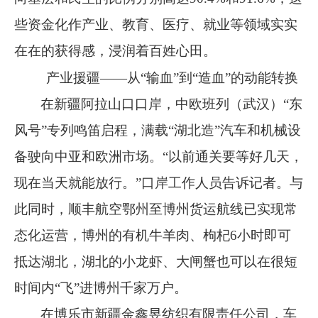
些资金化作产业、教育、医疗、就业等领域实实
在在的获得感，浸润着百姓心田。
产业援疆
——从“输血”到“造血”的动能转换
在新疆阿拉山口口岸，中欧班列（武汉）
“
东
风号
”
专列鸣笛启程，满载
“
湖北造
”
汽车和机械设
备驶向中亚和欧洲市场。
“
以前通关要等好几天，
现在当天就能放行。
”
口岸工作人员告诉记者。与
此同时，顺丰航空鄂州至博州货运航线已实现常
态化运营，博州的有机牛羊肉、枸杞
6
小时即可
抵达湖北，湖北的小龙虾、大闸蟹也可以在很短
时间内
“
飞
”
进博州千家万户。
在博乐市新疆金鑫昱纺织有限责任公司，车