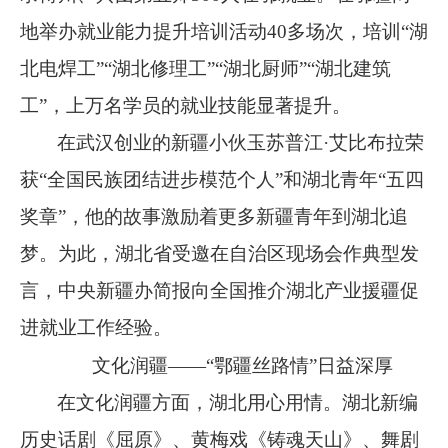
地举办就业能力提升培训活动
40
多场次，培训
“
湖
北电焊工
”“
湖北修理工
”“
湖北厨师
”“
湖北建筑
工
”
，上万名学员的就业技能显著提升。
在武汉创业的新疆小伙玉苏普江
·
艾比布拉荣
获
“
全国民族团结进步模范个人
”
和湖北青年
“
五四
奖章
”
，他的故事激励着更多新疆青年到湖北追
梦。为此，湖北省受邀在自治区现场会作典型发
言，中央新疆办简报向全国推介湖北产业援疆促
进就业工作经验。
文化润疆
——“鄂疆丝路情”日益深厚
在文化润疆方面，湖北用心用情。湖北新编
历史话剧《屈原》、黄梅戏《铸魂天山》、舞剧