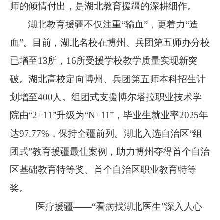
师的倾情付出，是湖北教育援疆的深耕细作。
湖北教育援疆不仅注重
“输血”，更着力“造
血”。目前，湖北名校在博州、兵团第五师办分校
已增至
13
所，
16
所受援学校教学质量实现新突
破。湖北高校定向博州、兵团第五师本科招生计
划增至
400
人。组团式支援博尔塔拉职业技术学
院由“
2+11
”升级为“
N+11
”，毕业生就业率
2025
年
达
97.77%
，保持全疆前列。湖北入选自治区“组
团式”教育援疆最佳案例，助力博州夺得首个自治
区基础教育特等奖、首个自治区职业教育特等
奖。
医疗援疆
——“看病找湖北医生”深入人心