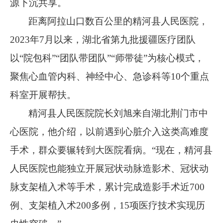
源下沉共享。
距离阿拉山口数百公里的精河县人民医院，
2023
年
7
月以来，湖北省第九批援疆医疗团队
以
“
院包科
”“
团队带团队
”“
师带徒
”
为核心模式，
聚焦心血管内科、神经中心、急诊科等
10
个重点
科室开展帮扶。
精河县人民医院院长刘旭来自湖北荆门市中
心医院，他介绍，以前遇到心脏介入这类高难度
手术，群众要辗转到大医院看病。
“
现在，精河县
人民医院也能独立开展冠状动脉造影术、冠状动
脉支架植入术等手术，累计完成造影手术近
700
例、支架植入术
200
多例，
15
项医疗技术实现历