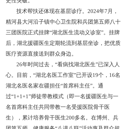
史性突破。
”
技术帮扶还体现在基层诊疗。
2024
年
7
月，
精河县大河沿子镇中心卫生院和兵团第五师八十
三团医院正式挂牌
“
湖北医生流动义诊室
”
。挂牌
后，湖北援疆医生定期轮流到基层坐诊，把优质
医疗资源直接送到群众身边。
26
年时间过去，
“
看病找湖北医生
”
已深入人
心。目前，
“
湖北名医工作室
”
已开设
19
个，
16
名
湖北名医名家在疆担任
“
首席科主任
”
。通
过
“1+1+1”
师徒带教模式（即一名援疆医生与一
名首席科主任共同带教一名受援医院骨干医
生），累计培养骨干医生
200
多名。在博州、兵
团第五师，健康服务
“
八进八联
”
活动惠及群众超