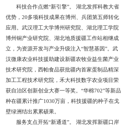
科技合作点燃
“
新引擎
”
。 湖北发挥科教大省
优势，
20
多项科技成果在博州、兵团第五师转化
应用。武汉理工大学博州研究院、湖北理工学院
博州铜产业研究院、湖北地质援疆工作站相继成
立，为资源开发与产业升级注入
“
智慧基因
”
。武
汉微康农业科技援助建设新疆农牧业益生菌产业
技术研究院，西帕食品获批疆内首家蛋制品精深
加工工程技术研究院，禾大科技数字农业项目荣
获自治区创新创业大赛一等奖。
“
华棉
702”
等新品
种在疆累计推广
1030
万亩，科技援疆的种子在戈
壁绿洲结出累累硕果。
服务支点开拓
“
新通道
”
。 湖北发挥新疆口岸