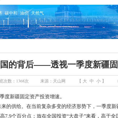
济
碳中和
油价
天然气
国的背后——透视一季度新疆固
览次数：
1368次
来源：
天山网
【
大
中
小
】
的一季度新疆固定资产投资增速。
未来的供给。在当前复杂多变的经济形势下，一季度新
高7.9个百分点；放在全国投资“大盘子”来看，高于全国