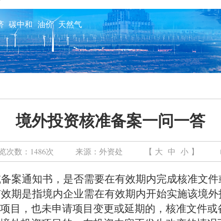
济
碳中和
油价
天然气
境外投资核准备案一问一答
览次数：
1486次
来源：
外资处
【
大
中
小
】
案通知书，是否需要在有效期内完成核准文件
期是指境内企业需在有效期内开始实施该境外
项目，也未申请项目变更或延期的，核准文件或