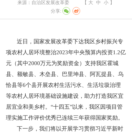
来源：
自治区发展改革委
【
大
中
小
】
分享:
近日，国家发展改革委下达我区乡村振兴专
项农村人居环境整治
2023
年中央预算内投资
1.2
亿
元（其中
2000
万元为奖励资金）支持我区霍城
县、额敏县、木垒县、巴里坤县、阿瓦提县、乌
恰县
等
6
个
县开展
农村生活污水、生活垃圾治理
等
农村人居环境基础设施建设
，助力
打造我区宜
居宜业和美乡村。
“十四五”以来，我区
因
项目管
理实施工作评价优秀
已
连续三年获得国家奖励。
下一步，我们将
以开展学习贯彻习近平新时