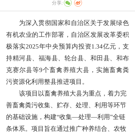
分享:
为
深入贯彻国家和自治区关于
发展绿色
有机农业的
工作
部署，
自治区发展改革委积
极
落实
2025
年中央预算内投资
1.34
亿元，支
持精河县、福海县、轮台县、和田县、和布
克赛尔县等
9
个畜禽养殖大县，实施畜禽粪
污资源化利用整县推进项目。
该项目以畜禽养殖大县为重点，着力完
善畜禽粪污收集、贮存、处理、利用等环节
的基础设施，构建
“收集—处理—利用”全链
条体系。项目旨在通过推广种养结合、农牧