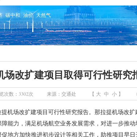
济
碳中和
油价
天然气
机场改扩建项目取得可行性研究
览次数：
3302次
来源：
交通处
【
大
中
小
】
提机场改扩建项目可行性研究报告。那拉提机场改扩建
保障能力，满足机场航空业务发展需求，对进一步推动
督促地方加快推进初步设计等相关工作，助推项目早日