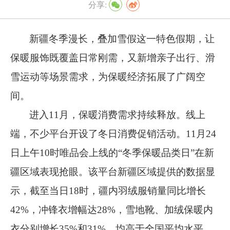
分享:
新疆冬季漫长，叠加雪假这一特色假期，让
保暖服饰既覆盖日常刚需，又新增亲子出行、滑
雪运动等场景需求，为保暖经济拓展了广阔空
间。
进入
11
月，保暖消费需求持续释放。线上
端，不少平台开设了冬日消费促销活动。
11
月
24
日上午
10
时唯品会上线的
“
冬季保暖品类日
”
在新
疆区域表现抢眼。该平台新疆区域提供的数据显
示，截至当日
18
时，疆内羽绒服销量同比增长
42%
，冲锋衣增幅达
28%
，雪地靴、加绒保暖内
衣分别增长
35%
和
31%
，均高于全国平均水平。