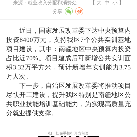
来源：
就业收入分配和消费处
【
大
中
小
】
分享:
近日，国家发展改革委下达中央预算内
投资
8400
万元，支持我区
7
个
公共实训基地
项目
建设，其中：南疆地区中央预算内投资
占比
近
70%
。项目建成后可新增公共实训面
积
3.32
万平方米，预计新增年实训能力
3.75
万人次。
下一步，自治区发展改革委将
推动
项目
尽快开工建设，提升我区特别是南疆地区公
共职业技能培训基础能力，为
实现
高质量充
分就业
提供支撑
。
扫一扫在手机打开当前页