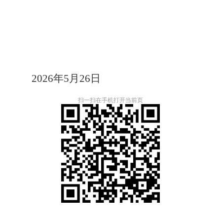
20
2
6
年
5
月
26
日
扫一扫在手机打开当前页