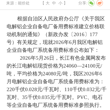
来源：
能价处
【
大
中
小
】
分享:
根据自治区人民政府办公厅《关于我区
电解铝企业自备电厂备用费标准建立价格联
动机制的通知》（新政办发〔
2016
〕
177
号）有关规定，现就
20
26
年
6
月我区电解铝
企业自备电厂系统备用费标准公布如下：
20
2
6
年
5
月
26
日，长江有色金属网发布
的长江电解铝现货价格为
24060
—
24100
元
/
吨，平均价格为
24080
元
/
吨，我区
2026
年
6
月
电解铝企业自备电厂系统备用费标准为：
220
千伏
0.028
元
/
千瓦时、
110
千伏
0.032
元
/
千
瓦时、
35
千伏
0.
035
元
/
千瓦时。
PVC
、电石
等企业自备电厂系统备用费标准参照执行。