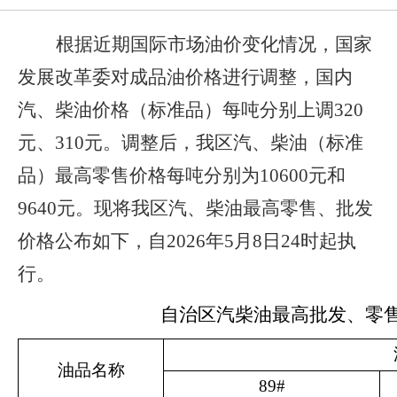
根据近期国际市场油价变化情况，国家
发展改革委
对
成品油价格
进行调整
，国内
汽、柴油价格（标准品）每吨
分别
上调
320
元、
310
元
。调整后，我区汽、柴油
（标准
品）最高零售
价格每吨分别为
10600
元和
9640
元。现将我区汽、柴油最高零售、批发
价格公布如下，自
2026
年
5
月
8
日
24
时起执
行。
自治区汽柴油最高批发、零
油品名称
89#