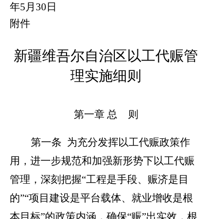
年
5
月
30
日
附件
新疆维吾尔自治区
以工代赈
管
理实施细则
第一章
总
则
第一条
为
充分发挥以工代赈政策作
用，进一步规范和加强新形势下以工代赈
管理，
深刻把握
“
工程是手段、赈济是目
的
”“
项目建设是平台载体、就业增收是根
本目标
”
的政策内涵，
确保
“
赈
”
出实效，
根