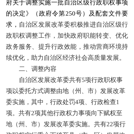
府关于调整实施一批自治区级行政职权事项
的决定》（政府令第
250
号）及配套文件要
求，
自治区
发展改革委积极
推进
自治区级
行
政职权调整工作，
加快
政府职能转变、
优化
政务服务、
提
升行政
效能，
推动营商环境持
续优化，助力自治区经济社会高质量发展。
二、
调整
内容
自治区发展改革委共
有
5
项行政职权事
项以委托方式调整由地
（州、市）发展改革
委
实施
，
其中，行政处罚
4
项
、行政检查
1
项。共有
2
项其他行政权力事项向下
赋
权
至
地
（州、市）发展改革委
实施
。共有
22
项
行