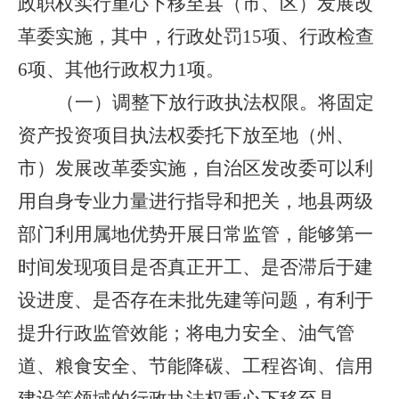
政职权实行
重心下移
至
县
（市、区）发展改
革委实施，其中，行政处罚
15
项、行政检查
6
项、其他行政权力
1
项
。
（一）调整下放行政执法权限
。
将固定
资产投资项目执法权委托下放至地（州、
市）发展改革委实施，自治区发改委可以利
用自身专业力量进行指导和把关，地县两级
部门利用属地优势开展日常监管，能够第一
时间发现项目是否真正开工、是否滞后
于
建
设进度、是否存在未批先建等问题，有利于
提升
行政
监管效能；将电力安全、油气管
道、粮食安全、节能降碳、工程咨询、信用
建设等领域的行政执法权重心下移至
县