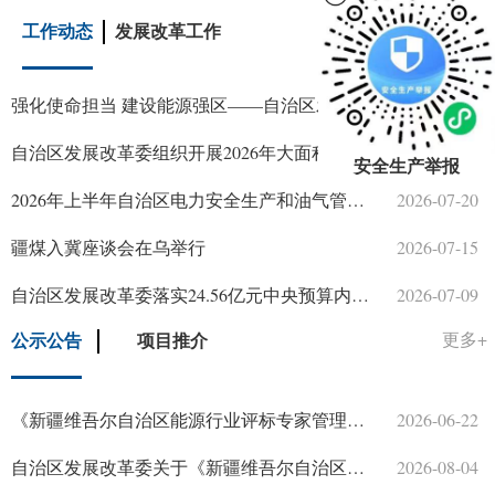
工作动态
发展改革工作
更多+
《新疆维吾尔自治区能源行业评标专家管理实施细则》政策解读
2026-06-22
强化使命担当 建设能源强区——自治区发展改革委部分党支部组织开展主题党日活动
2026-08-05
自治区发展改革委关于《新疆维吾尔自治区固定资产投资项目节能审查和碳排放评价实施办法（征求意见稿）》意见采纳情况的公告
2026-08-04
自治区发展改革委组织开展2026年大面积停电事件综合应急演练
2026-07-30
安全生产举报
自治区发展改革委关于征求《新疆维吾尔自治区综合评标专家和评标专家库管理办法实施细则（征求意见稿）》意见建议的公告
2026-07-31
2026年上半年自治区电力安全生产和油气管道保护电视电话会议暨电力安全生产专业委员会工作会议召开
2026-07-20
关于2025年度自治区第二批棉花加工企业不良行为的公示
2026-07-22
疆煤入冀座谈会在乌举行
2026-07-15
关于2025年度第二批棉花加工企业诚信经营评价结果的公示
2026-07-22
自治区发展改革委落实24.56亿元中央预算内投资全力推进城市更新提质增效
2026-07-09
自治区发展改革委关于组织申报2026年自治区工程研究中心的通知
2026-07-20
公示公告
项目推介
更多+
自治区发展改革委关于公开征求《新疆维吾尔自治区固定资产投资项目节能审查和碳排放评价实施办法（征求意见稿）》意见建议的公告
2026-07-07
《新疆维吾尔自治区能源行业评标专家管理实施细则》政策解读
2026-06-22
自治区发展改革委关于《新疆维吾尔自治区固定资产投资项目节能审查和碳排放评价实施办法（征求意见稿）》意见采纳情况的公告
2026-08-04